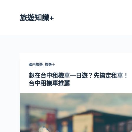
跳
至
旅遊知識+
主
要
內
容
國內旅遊
,
旅遊＋
想在台中租機車一日遊？先搞定租車！
台中租機車推薦