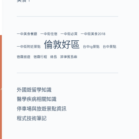
一中美食餐廳
一中街住宿
一中街必買
一中街美食2018
倫敦好區
一中街附近景點
台中ig景點
台中景點
宿霧旅遊
宿霧行程
綠島
菲律賓島嶼
外國遊留學知識
醫學疾病相關知識
停車場與旅遊景點資訊
程式技術筆記