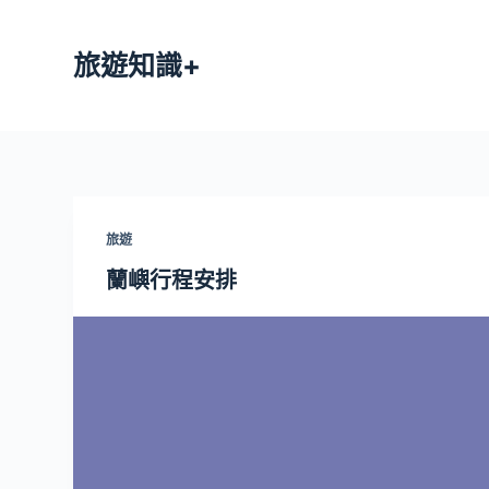
跳
至
旅遊知識+
主
要
內
容
旅遊
蘭嶼行程安排