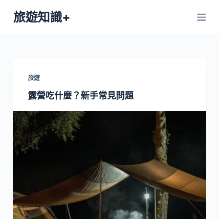
跳
旅遊知識+
至
主
要
內
容
旅遊
露營吃什麼？新手常見問題